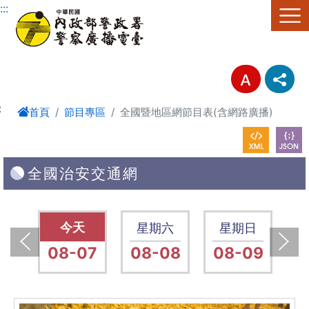
進入內容區塊
:::
:
首頁
節目專區
全國暨地區網節目表(含網路廣播)
全國治安交通網
五
星期五
星期六
星期日
14
08-07
08-08
08-09
0
上一張(Previous)
下一張(Next)