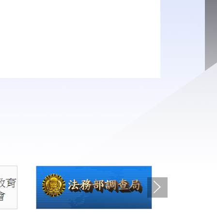
0
114年1月
1
下一張(Next)