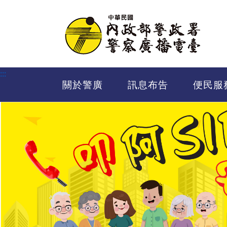
進入內容區塊
:::
關於警廣
訊息布告
便民服