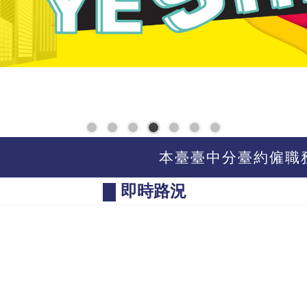
1
2
3
4
5
6
7
本臺臺中分臺約僱職務代
即時路況