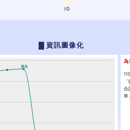
IG
資訊圖像化
為
路況
1
「
合
車