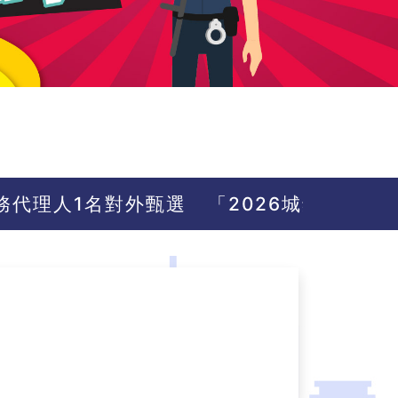
理人1名對外甄選
「2026城鎮韌性（防空