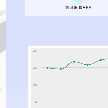
警政服務APP
20k
計168,802
件、「招領遺失
15k
計102件、
10k
5k