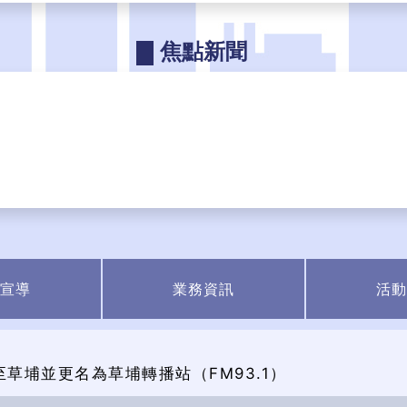
焦點新聞
宣導
業務資訊
活動
至草埔並更名為草埔轉播站（FM93.1）