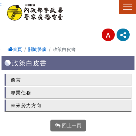
進入內容區塊
:::
:
首頁
關於警廣
政策白皮書
政策白皮書
前言
專業任務
未來努力方向
回上一頁