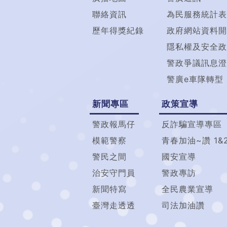
聯絡資訊
為民服務統計表
歷年得獎紀錄
政府網站資料開
隱私權及安全政
警政爭議訊息澄
警廣e車隊轉型
新聞專區
政策宣導
警政報馬仔
反詐騙宣導專區
模範警察
青春加油~讚 1&
警民之間
國安宣導
治安守門員
警政專訪
新聞特寫
全民農業宣導
臺灣走透透
司法加油讚