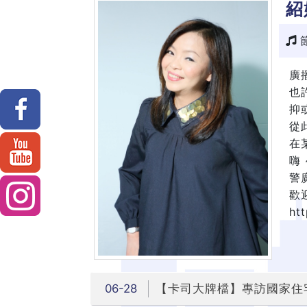
紹
廣
也
抑
從此
在
嗨
警
歡
htt
06-28
【卡司大牌檔】專訪國家住