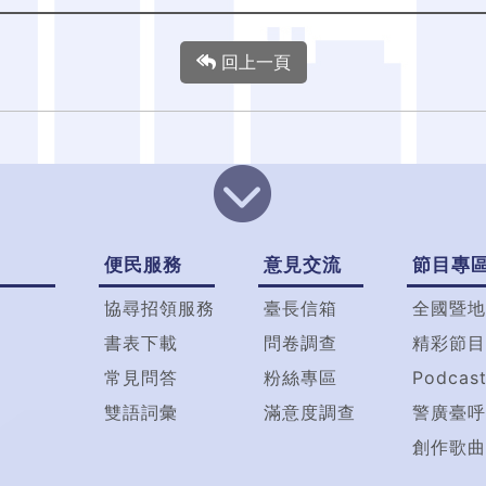
回上一頁
便民服務
意見交流
節目專
協尋招領服務
臺長信箱
全國暨地
書表下載
問卷調查
精彩節目
常見問答
粉絲專區
Podcas
雙語詞彙
滿意度調查
警廣臺呼
創作歌曲