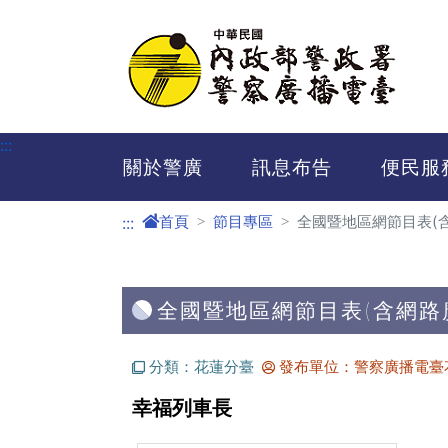
進入內容區塊
:::
關於警廣
訊息布告
便民服
首頁
節目專區
全國暨地區網節目表(
:::
全國暨地區網節目表(含網路
分類：花蓮分臺
發布單位：警察廣播電臺
幸福列車長