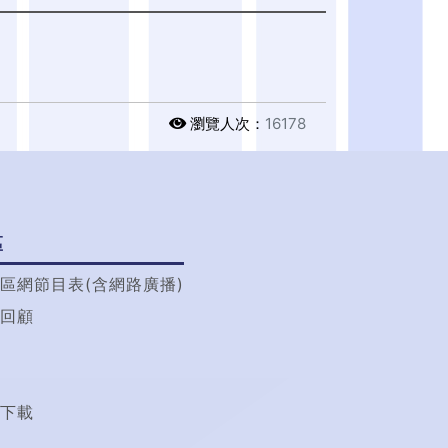
瀏覽人次：
16178
區
區網節目表(含網路廣播)
回顧
t
下載