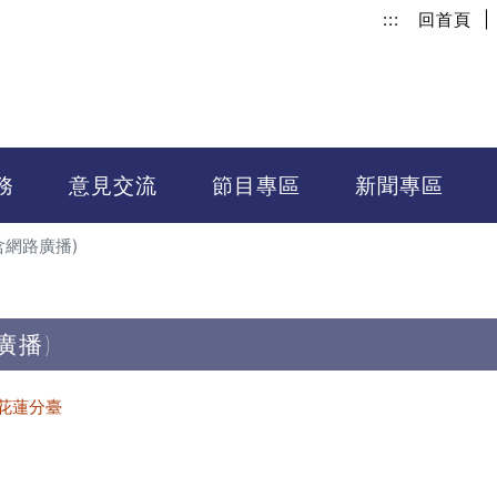
:::
回首頁
|
務
意見交流
節目專區
新聞專區
含網路廣播)
廣播)
花蓮分臺