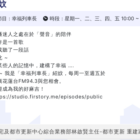
妏
節目：幸福列車長
時段：星期一、二、三、四、五 10:00 ~ 1
播迷人之處在於「聲音」的陪伴
許是一首歌
或聽了一段話
 ~
某些人的記憶中，建構了幸福 ….
 ~ 我是「幸福列車長」紹妏，每周一至週五於
廣花蓮台FM94.3與您相會。
迎成為我的好麻吉！
ps://studio.firstory.me/episodes/public
宅及都市更新中心綜合業務部林啟賢主任-都市更新 重建