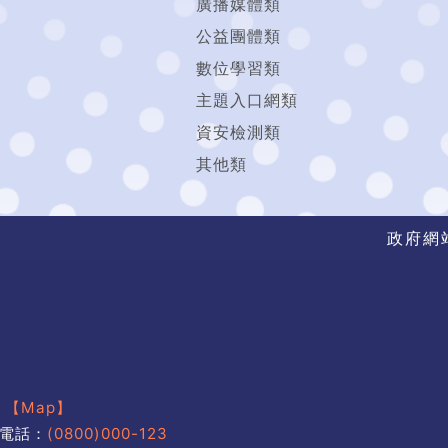
廣播媒體類
公益團體類
數位學習類
主題入口網類
資安檢測類
其他類
政府網
號
【Map】
電話：
(0800)000-123