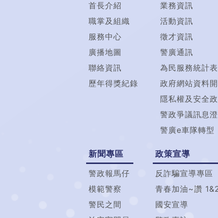
首長介紹
業務資訊
職掌及組織
活動資訊
服務中心
徵才資訊
廣播地圖
警廣通訊
聯絡資訊
為民服務統計表
歷年得獎紀錄
政府網站資料開
隱私權及安全政
警政爭議訊息澄
警廣e車隊轉型
新聞專區
政策宣導
警政報馬仔
反詐騙宣導專區
模範警察
青春加油~讚 1&
警民之間
國安宣導