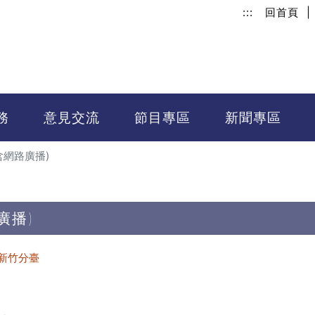
:::
回首頁
|
務
意見交流
節目專區
新聞專區
含網路廣播)
廣播)
新竹分臺