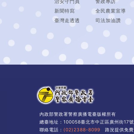
治安守門員
警政專訪
新聞特寫
全民農業宣導
臺灣走透透
司法加油讚
內政部警政署警察廣播電臺版權所有
總臺地址：100058臺北市中正區廣州街17
聯絡電話：
(02)2388-8099
路況提供免費