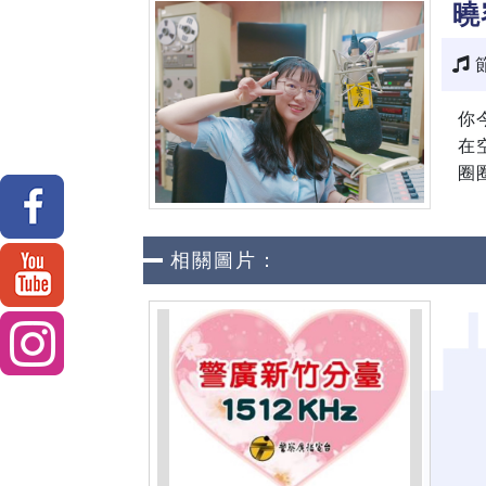
曉
你
在
圈
相關圖片：