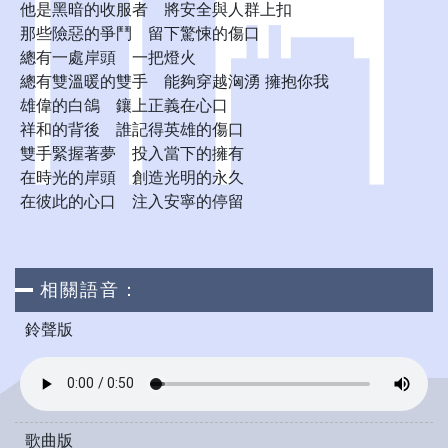
他是黑暗的收服者 將安全與人群上扣
那些險惡的爭鬥 留下驚悚的傷口
總有一處岸頭 一把燈火
總有雙溫暖的雙手 能夠穿越洶湧 擁抱你我
雄偉的白鴿 鑲上正義在心口
祥和的背後 誰記得英雄的傷口
雙手緊握著夢 投入當下的擁有
在時光的岸頭 創造光明的永久
在彼此的心口 注入安寧的停留
相關語音：
鈴聲版
歌曲版