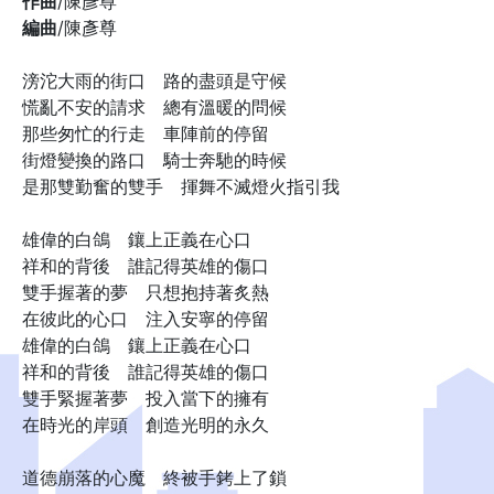
作曲
/陳彥尊
編曲
/陳彥尊
滂沱大雨的街口 路的盡頭是守候
慌亂不安的請求 總有溫暖的問候
那些匆忙的行走 車陣前的停留
街燈變換的路口 騎士奔馳的時候
是那雙勤奮的雙手 揮舞不滅燈火指引我
雄偉的白鴿 鑲上正義在心口
祥和的背後 誰記得英雄的傷口
雙手握著的夢 只想抱持著炙熱
在彼此的心口 注入安寧的停留
雄偉的白鴿 鑲上正義在心口
祥和的背後 誰記得英雄的傷口
雙手緊握著夢 投入當下的擁有
在時光的岸頭 創造光明的永久
道德崩落的心魔 終被手銬上了鎖