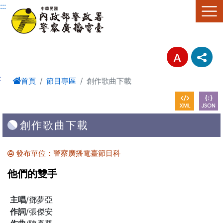
進入內容區塊
:::
:
首頁
節目專區
創作歌曲下載
創作歌曲下載
發布單位：警察廣播電臺節目科
他們的雙手
主唱
/鄧夢亞
作詞
/張傑安