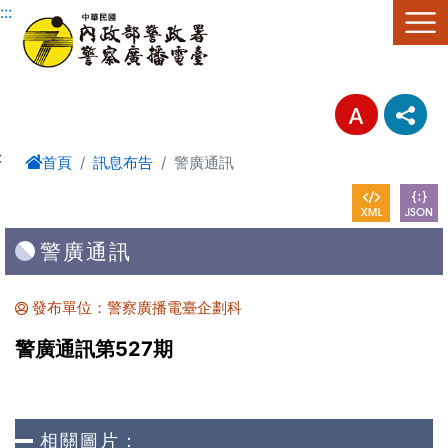
進入內容區塊
:::
:
首頁
訊息布告
警廣通訊
警廣通訊
發布單位：警察廣播電臺企劃科
警廣通訊第527期
相關圖片：