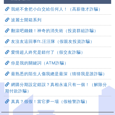
我絕不會把小白交給任何人！（高薪徵才詐騙）
波麗士開箱系列
翻滾吧錢錢！神奇的消失術（投資群組詐騙）
友沒友這回事ft.汪汪隊（假親友投資詐騙）
愛情超人終究是錯付了（假交友詐騙）
你是我的關鍵詞（ATM詐騙）
最熟悉的陌生人傷我總是最深（猜猜我是誰詐騙）
網購分期設定錯誤？真相永遠只有一個！（解除分
期付款詐騙）
真真？假假！當它夢一場（假檢警詐騙）