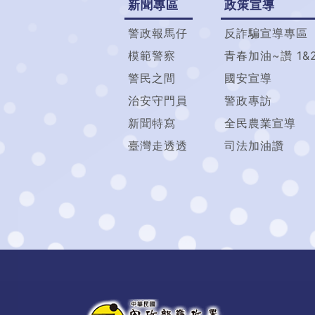
新聞專區
政策宣導
警政報馬仔
反詐騙宣導專區
模範警察
青春加油~讚 1&
警民之間
國安宣導
治安守門員
警政專訪
新聞特寫
全民農業宣導
臺灣走透透
司法加油讚