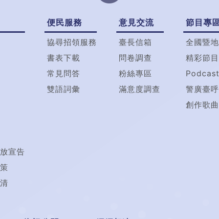
便民服務
意見交流
節目專
協尋招領服務
臺長信箱
全國暨地
書表下載
問卷調查
精彩節目
常見問答
粉絲專區
Podcas
雙語詞彙
滿意度調查
警廣臺呼
創作歌曲
放宣告
策
清