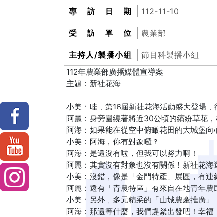
專訪日期
112-11-10
受訪單位
農業部
主持人/製播小組
節目科製播小組
112年農業部廣播媒體宣導案
主題：新社花海
小美：哇，第16屆新社花海活動盛大登場，
阿麗：身旁圍繞著將近30公頃的繽紛草花，
阿海：如果能在從空中俯瞰花田的大城堡向
小美：阿海，你有對象囉？
阿海：是還沒有啦，但我可以努力啊！
阿麗：其實沒有對象也沒有關係！新社花海
小美：沒錯，像是「金門特產」展區，有連
阿麗：還有「青農特區」有來自在地青年農
小美：另外，多元精采的「山城農產推廣」
阿海：那還等什麼，我們趕緊出發吧！幸福