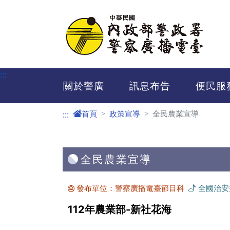
進入內容區塊
:::
關於警廣
訊息布告
便民服
首頁
政策宣導
全民農業宣導
:::
全民農業宣導
發布單位：警察廣播電臺節目科
全國治安
112年農業部-新社花海