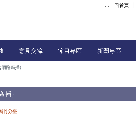
:::
回首頁
|
務
意見交流
節目專區
新聞專區
含網路廣播)
廣播)
新竹分臺