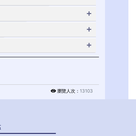
瀏覽人次：
13103
區