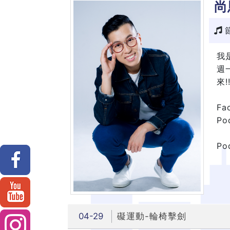
尚
節
我是
週
來!
Fa
P
P
04-29
礙運動-輪椅擊劍