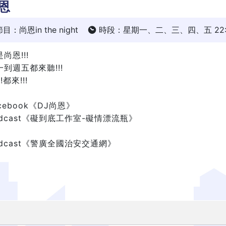
恩
目：尚恩in the night
時段：星期一、二、三、四、五 22:00 
尚恩!!!
一到週五都來聽!!!
!!都來!!!
cebook《DJ尚恩》
odcast《礙到底工作室-礙情漂流瓶》
odcast《警廣全國治安交通網》