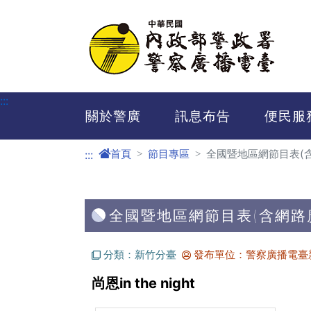
進入內容區塊
:::
關於警廣
訊息布告
便民服
首頁
節目專區
全國暨地區網節目表(
:::
全國暨地區網節目表(含網路
分類：新竹分臺
發布單位：警察廣播電臺
尚恩in the night