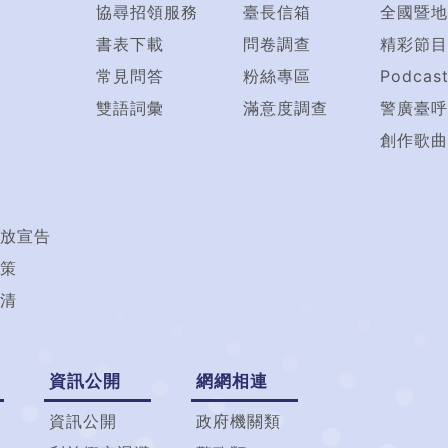
協尋招領服務
臺長信箱
全國暨地
書表下載
問卷調查
精彩節目
常見問答
粉絲專區
Podcas
雙語詞彙
滿意度調查
警廣臺呼
創作歌曲
放宣告
策
清
資訊公開
網網相連
資訊公開
政府機關類