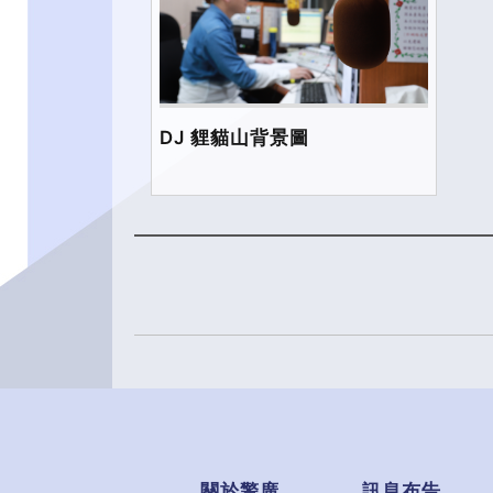
DJ 貍貓山背景圖
關於警廣
訊息布告