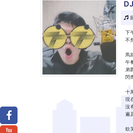
D
下
不
馬
午
弟
閃
十
現
沒
遍
欸