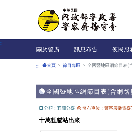
進入內容區塊
:::
關於警廣
訊息布告
便民服
首頁
節目專區
全國暨地區網節目表(
:::
全國暨地區網節目表(含網路
分類：宜蘭分臺
發布單位：警察廣播電臺
十萬貍貓站出來