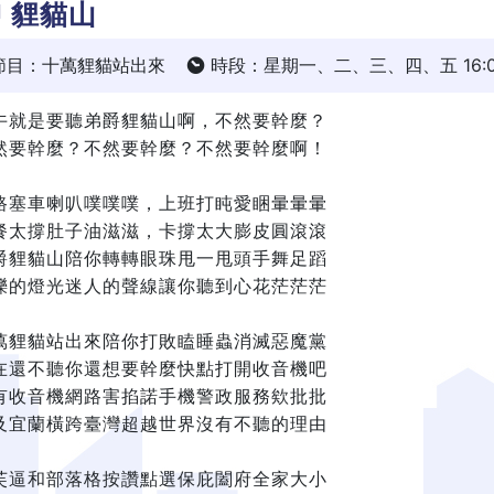
J 貍貓山
節目：十萬貍貓站出來
時段：星期一、二、三、四、五 16:00 
午就是要聽弟爵貍貓山啊，不然要幹麼？
然要幹麼？不然要幹麼？不然要幹麼啊！
路塞車喇叭噗噗噗，上班打盹愛睏暈暈暈
餐太撐肚子油滋滋，卡撐太大膨皮圓滾滾
爵貍貓山陪你轉轉眼珠甩一甩頭手舞足蹈
爍的燈光迷人的聲線讓你聽到心花茫茫茫
萬貍貓站出來陪你打敗瞌睡蟲消滅惡魔黨
在還不聽你還想要幹麼快點打開收音機吧
有收音機網路害掐諾手機警政服務欸批批
及宜蘭橫跨臺灣超越世界沒有不聽的理由
芙逼和部落格按讚點選保庇闔府全家大小