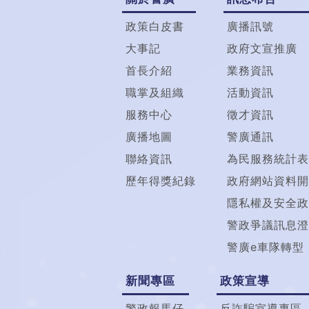
政策白皮書
廣播訊號
大事記
政府文宣推廣
首長介紹
業務資訊
職掌及組織
活動資訊
服務中心
徵才資訊
廣播地圖
警廣通訊
聯絡資訊
為民服務統計表
歷年得獎紀錄
政府網站資料開
隱私權及安全政
警政爭議訊息澄
警廣e車隊轉型
新聞專區
政策宣導
警政報馬仔
反詐騙宣導專區