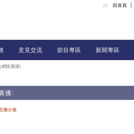
:::
回首頁
|
務
意見交流
節目專區
新聞專區
含網路廣播)
廣播)
宜蘭分臺