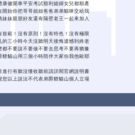
體康健開車平安考試順利媳婦女兒都順產
在開始你把哥哥姐姐爸爸弟弟貓咪交給我
媽妹妹親朋好友還有隔壁老王一起來加入
有規範！沒有原則！沒有特色！沒有極限
亂的三小時今天沒聽明天後悔遺憾到終老
麼都不要說不要做不要去思考不要再猶豫
爵貍貓山用三個小時陪伴大家你我他歐耶
目進行有聽沒懂收聽前請詳閱官網說明書
醒您以上說法不代表弟爵貍貓山個人立場