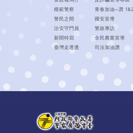
模範警察
青春加油~讚 1&
警民之間
國安宣導
治安守門員
警政專訪
新聞特寫
全民農業宣導
臺灣走透透
司法加油讚