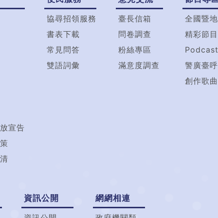
協尋招領服務
臺長信箱
全國暨地
書表下載
問卷調查
精彩節目
常見問答
粉絲專區
Podcas
雙語詞彙
滿意度調查
警廣臺呼
創作歌曲
放宣告
策
清
資訊公開
網網相連
資訊公開
政府機關類