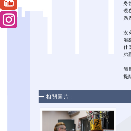
身
現
媽
沒
混
什
弟
節
提
相關圖片：