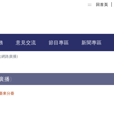
:::
回首頁
|
務
意見交流
節目專區
新聞專區
含網路廣播)
廣播)
臺東分臺