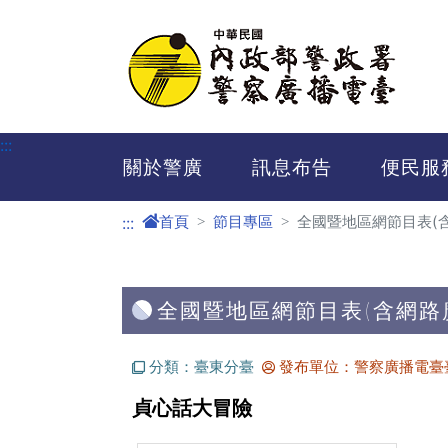
進入內容區塊
:::
關於警廣
訊息布告
便民服
首頁
節目專區
全國暨地區網節目表(
:::
全國暨地區網節目表(含網路
分類：臺東分臺
發布單位：警察廣播電臺
貞心話大冒險