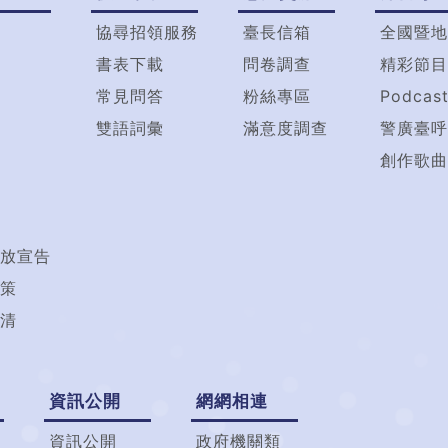
協尋招領服務
臺長信箱
全國暨地
書表下載
問卷調查
精彩節目
常見問答
粉絲專區
Podcas
雙語詞彙
滿意度調查
警廣臺呼
創作歌曲
放宣告
策
清
資訊公開
網網相連
資訊公開
政府機關類