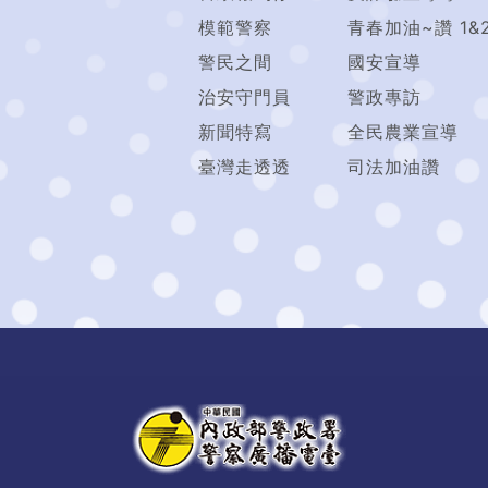
模範警察
青春加油~讚 1&
警民之間
國安宣導
治安守門員
警政專訪
新聞特寫
全民農業宣導
臺灣走透透
司法加油讚