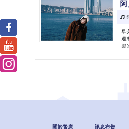
阿
早
週
樂
關於警廣
訊息布告