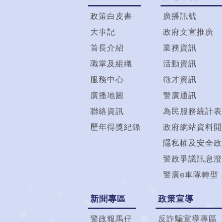
政策白皮書
廣播訊號
大事記
政府文宣推廣
首長介紹
業務資訊
職掌及組織
活動資訊
服務中心
徵才資訊
廣播地圖
警廣通訊
聯絡資訊
為民服務統計表
歷年得獎紀錄
政府網站資料開
隱私權及安全政
警政爭議訊息澄
警廣e車隊轉型
新聞專區
政策宣導
警政報馬仔
反詐騙宣導專區