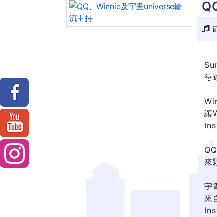
Q
節
Su
每週
Wi
讓
In
Q
來
宇晝
來
In