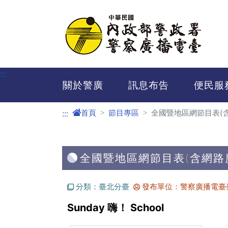
進入內容區塊
:::
關於警廣
訊息布告
便民服
首頁
節目專區
全國暨地區網節目表(
:::
全國暨地區網節目表(含網路
分類：臺北分臺
發布單位：警察廣播電臺
Sunday 嗨！ School