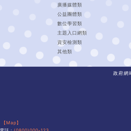
廣播媒體類
公益團體類
數位學習類
主題入口網類
資安檢測類
其他類
政府網
號
【Map】
電話：
(0800)000-123