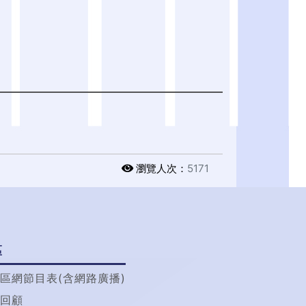
瀏覽人次：
5171
區
區網節目表(含網路廣播)
回顧