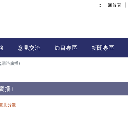
:::
回首頁
|
務
意見交流
節目專區
新聞專區
含網路廣播)
廣播)
臺北分臺