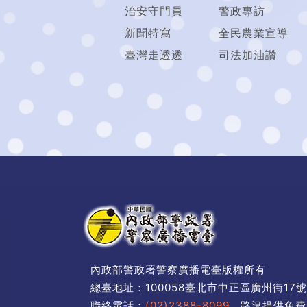
治安守門員
警政專訪
新聞特寫
全民農業宣導
臺灣走透透
司法加油讚
內政部警政署警察廣播電臺版權所有
總臺地址：100058臺北市中正區廣州街17
聯絡電話：
(02)2388-8099
路況提供免費