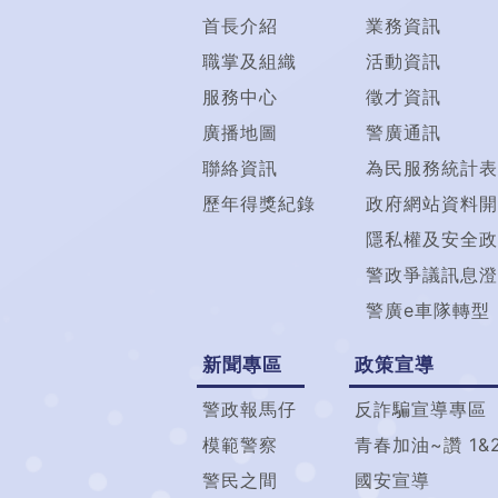
首長介紹
業務資訊
職掌及組織
活動資訊
服務中心
徵才資訊
廣播地圖
警廣通訊
聯絡資訊
為民服務統計表
歷年得獎紀錄
政府網站資料開
隱私權及安全政
警政爭議訊息澄
警廣e車隊轉型
新聞專區
政策宣導
警政報馬仔
反詐騙宣導專區
模範警察
青春加油~讚 1&
警民之間
國安宣導