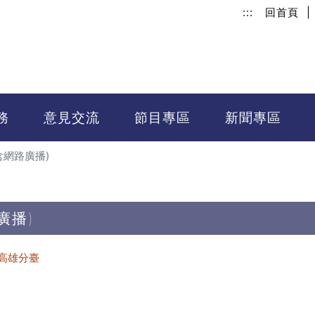
:::
回首頁
|
務
意見交流
節目專區
新聞專區
含網路廣播)
廣播)
高雄分臺