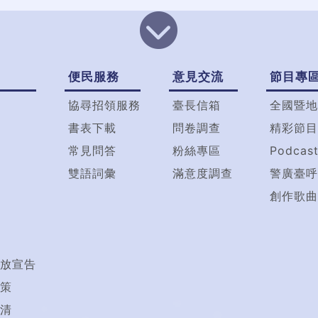
便民服務
意見交流
節目專
協尋招領服務
臺長信箱
全國暨地
書表下載
問卷調查
精彩節目
常見問答
粉絲專區
Podcas
雙語詞彙
滿意度調查
警廣臺呼
創作歌曲
放宣告
策
清