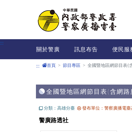
進入內容區塊
:::
關於警廣
訊息布告
便民服
首頁
節目專區
全國暨地區網節目表(
:::
全國暨地區網節目表(含網路
分類：高雄分臺
發布單位：警察廣播電臺
警廣路透社