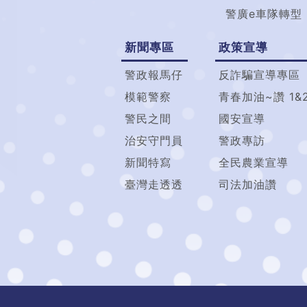
警廣e車隊轉型
新聞專區
政策宣導
警政報馬仔
反詐騙宣導專區
模範警察
青春加油~讚 1&
警民之間
國安宣導
治安守門員
警政專訪
新聞特寫
全民農業宣導
臺灣走透透
司法加油讚