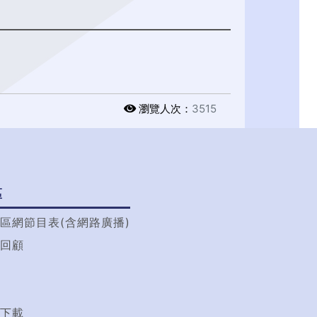
瀏覽人次：
3515
區
區網節目表(含網路廣播)
回顧
t
下載