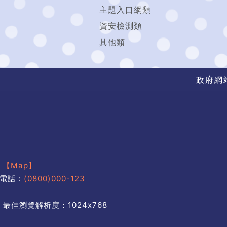
主題入口網類
資安檢測類
其他類
政府網
號
【Map】
電話：
(0800)000-123
 最佳瀏覽解析度：1024x768