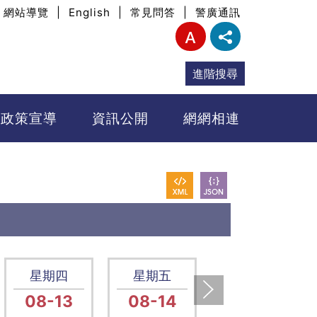
網站導覽
|
English
|
常見問答
|
警廣通訊
進階搜尋
政策宣導
資訊公開
網網相連
星期四
星期五
星期六
08-13
08-14
08-15
下一張(Next)