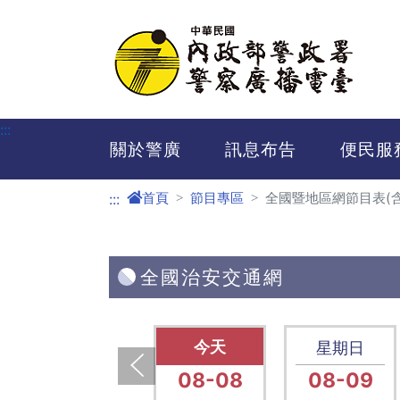
進入內容區塊
:::
關於警廣
訊息布告
便民服
首頁
節目專區
全國暨地區網節目表(
:::
全國治安交通網
星期六
星期六
星期日
08-15
08-08
08-09
上一張(Previous)