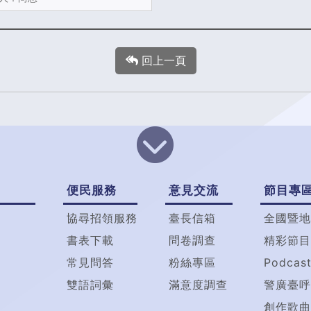
回上一頁
便民服務
意見交流
節目專
協尋招領服務
臺長信箱
全國暨地
書表下載
問卷調查
精彩節目
常見問答
粉絲專區
Podcas
雙語詞彙
滿意度調查
警廣臺呼
創作歌曲