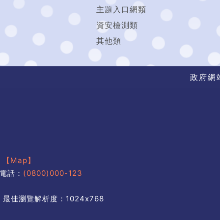
主題入口網類
資安檢測類
其他類
政府網
號
【Map】
電話：
(0800)000-123
 最佳瀏覽解析度：1024x768