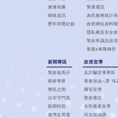
廣播地圖
警廣通訊
聯絡資訊
為民服務統計表
歷年得獎紀錄
政府網站資料開
隱私權及安全政
警政爭議訊息澄
警廣e車隊轉型
新聞專區
政策宣導
警政報馬仔
反詐騙宣導專區
模範警察
青春加油~讚 1&
警民之間
國安宣導
治安守門員
警政專訪
新聞特寫
全民農業宣導
臺灣走透透
司法加油讚