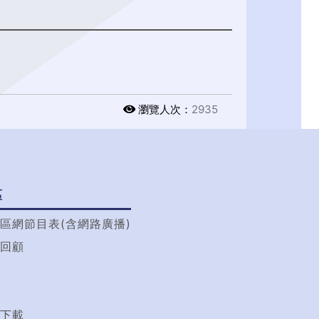
瀏覽人次：
2935
區
區網節目表(含網路廣播)
回顧
t
下載