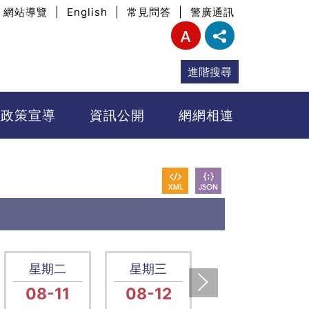
網站導覽
|
English
|
常見問答
|
警廣通訊
進階搜尋
政策宣導
資訊公開
網網相連
星期二
星期三
星期四
08-11
08-12
08-13
下一張(Next)