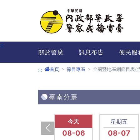
進入內容區塊
:::
關於警廣
訊息布告
便民服
首頁
節目專區
全國暨地區網節目表(
:::
臺南分臺
星期四
星期四
星期五
08-13
08-06
08-07
上一張(Previous)