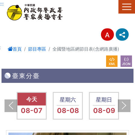
進入內容區塊
:::
:
首頁
節目專區
全國暨地區網節目表(含網路廣播)
臺東分臺
五
星期五
星期六
星期日
14
08-07
08-08
08-09
0
上一張(Previous)
下一張(Next)