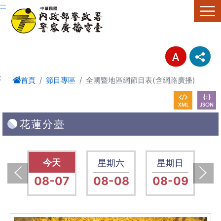
進入內容區塊
:::
:
首頁
節目專區
全國暨地區網節目表(含網路廣播)
花蓮分臺
五
星期五
星期六
星期日
14
08-07
08-08
08-09
0
上一張(Previous)
下一張(Next)