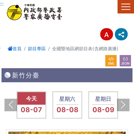
進入內容區塊
:::
:
首頁
節目專區
全國暨地區網節目表(含網路廣播)
新竹分臺
五
星期五
星期六
星期日
14
08-07
08-08
08-09
0
上一張(Previous)
下一張(Next)