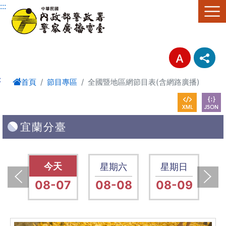
進入內容區塊
:::
:
首頁
節目專區
全國暨地區網節目表(含網路廣播)
宜蘭分臺
五
星期五
星期六
星期日
14
08-07
08-08
08-09
0
上一張(Previous)
下一張(Next)