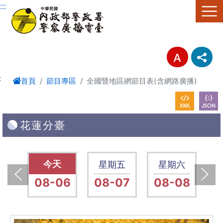
進入內容區塊
:::
:
首頁
節目專區
全國暨地區網節目表(含網路廣播)
花蓮分臺
四
星期四
星期五
星期六
13
08-06
08-07
08-08
0
上一張(Previous)
下一張(Next)