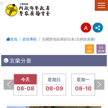
進入內容區塊
:::
:
首頁
節目專區
全國暨地區網節目表(含網路廣播)
宜蘭分臺
六
星期六
星期日
星期一
15
08-08
08-09
08-10
0
上一張(Previous)
下一張(Next)