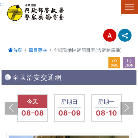
進入內容區塊
:::
:
首頁
節目專區
全國暨地區網節目表(含網路廣播)
全國治安交通網
六
星期六
星期日
星期一
15
08-08
08-09
08-10
0
上一張(Previous)
下一張(Next)