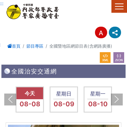
進入內容區塊
:::
:
首頁
節目專區
全國暨地區網節目表(含網路廣播)
全國治安交通網
六
星期六
星期日
星期一
15
08-08
08-09
08-10
0
上一張(Previous)
下一張(Next)