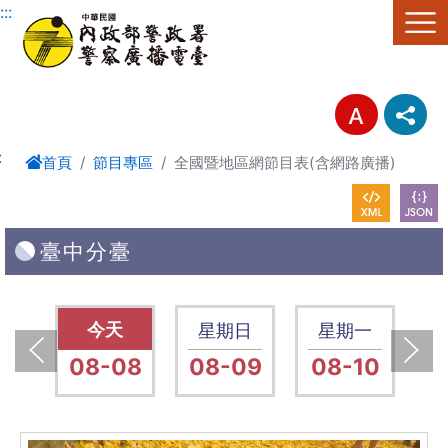
進入內容區塊
:::
:
首頁
節目專區
全國暨地區網節目表(含網路廣播)
臺中分臺
六
星期六
星期日
星期一
15
08-08
08-09
08-10
0
上一張(Previous)
下一張(Next)