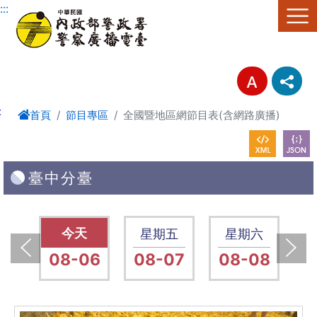
進入內容區塊
:::
:
首頁
節目專區
全國暨地區網節目表(含網路廣播)
臺中分臺
四
星期四
星期五
星期六
13
08-06
08-07
08-08
0
上一張(Previous)
下一張(Next)