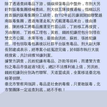
除了透過查緝毒品下游，循線掃蕩毒品中盤外，市刑大另
針對販毒集團積極查緝。刑大偵五隊接獲通報，指稱以呂
姓首腦的販毒集團分工縝密，自112年起呂嫌就開始聯繫越
南販毒集團，透過海運走私方式載運毒品來台，後由潘
姓、陳姓移工將毒品搬運至竹苗山區，丁姓移工再接貨，
另由黎姓、丁姓移工埋包，黃姓、錢姓犯嫌挖包分別埋在
雙北市公園、水庫等地，最後由洪姓、蘇姓、張姓犯嫌
挖、埋包領取毒包裹後以社群平台販售毒品。刑大副大隊
長郭建成表示，經專案小組蒐證完備，於8縣市執行大規
模搜索，共計緝獲16嫌到案。
據警方調查，呂姓犯嫌有毒品、詐欺等前科，而遭警方查
扣之毒品市值超過1億元，總計不法獲利逾上億，另洪姓、
錢姓犯嫌則分別為竹聯幫、天道盟成員，全案移送臺北地
檢署偵辦。
臺北市警察局強調，毒品是社會的毒瘤，只要敢販毒，北
市警團隊一定追查到底，絕不手軟！