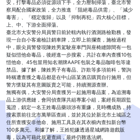
安，打擊毒品必須從源頭下手，全力壓制掃蕩，臺北市警
察局配合國家政策，全力推進 「阻絕毒品供需」、「減少
毒害」、「穩定復歸」以及「抑制再犯」四大核心目標，
上、中、下游全面掃蕩。
臺北市大安警分局員警日前於轄內執行酒測路檢勤務，發
現一台自小客逾檢註銷車牌，立即上前攔查，施檢過程
中，眼尖員警發現陳姓男駕駛座車門與座椅縫隙間有一包
疑似愷他命毒品，後經進一步搜索，共計在車內查獲10包
愷他命、45包冒用知名潮牌AAPE包裝之毒品咖啡包等違
禁品。據了解，陳姓男子有毒品、詐欺等多項前科，警詢
時稱遭查獲之毒品都是在中山區某酒店購買自行施用，但
警方懷疑其有意圖販賣之可能，持續溯源查辦。
無獨有偶，大安警分局查獲另一起施用毒品案，為追溯毒
品上游供應鏈，會同偵查隊共組專案小組，案經長期跟監
蒐證，鎖定一名王姓毒品藥頭涉有重嫌，見時機成熟，持
搜索票前往北市萬華區查緝，並於其位於新北市土城區之
住所查獲安非他命、施用工具及在其衣櫥內查扣新台幣
100多萬元。和據了解，王姓犯嫌透過星城網路遊戲販
毒，以為可藉此規避查緝，最終仍難逃法網。