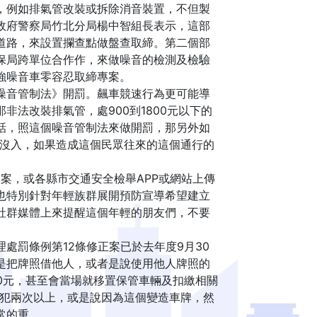
，例如排氣管改裝或拆除消音裝置，不但製
政府警察局竹北分局楊中智組長表示，這部
道路，來設置攔查點做盤查取締。第二個部
保局跨單位合作作，來做噪音的檢測及檢驗
強噪音車零容忍取締專案。
噪音管制法》開罰。飆車競速行為更可能導
法改裝排氣管，處900到1800元以下的
話，照這個噪音管制法來做開罰，那另外如
輛沒入，如果造成這個民眾往來的這個通行的
案，或各縣市交通安全檢舉APP或網站上傳
也特別針對年輕族群展開預防宣導希望建立
社群媒體上來提醒這個年輕的朋友們，不要
處罰條例第12條修正案已於去年度9月30
是把牌照借他人，或者是說使用他人牌照的
00元，甚至會當場就移置保管車輛及扣繳相關
內犯兩次以上，或是說因為這個變造車牌，然
常的重。