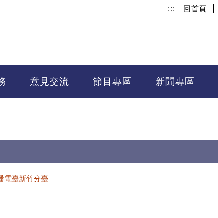
:::
回首頁
|
務
意見交流
節目專區
新聞專區
播電臺新竹分臺