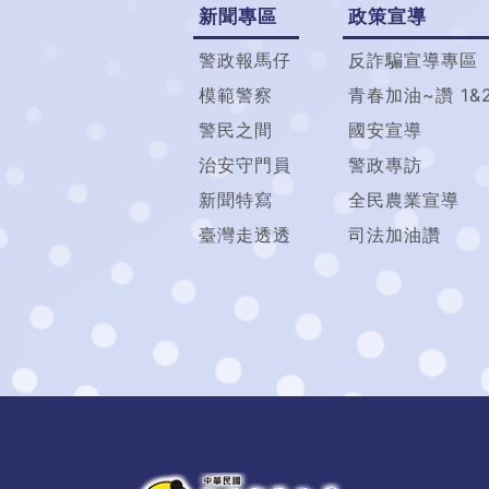
新聞專區
政策宣導
警政報馬仔
反詐騙宣導專區
模範警察
青春加油~讚 1&
警民之間
國安宣導
治安守門員
警政專訪
新聞特寫
全民農業宣導
臺灣走透透
司法加油讚