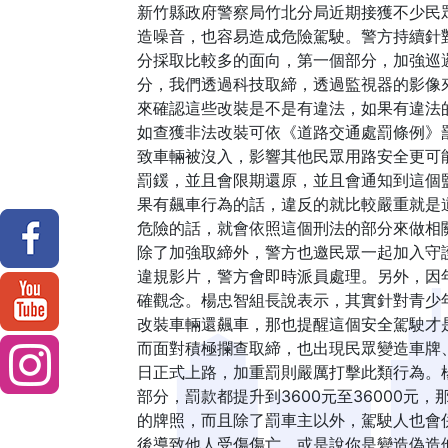
新竹縣政府警察局竹北分局近期接獲不少民
造噪音，也容易造成危險駕駛。警方持續針
分採取比較多的面向，第一個部分，加強巡
分，我們透過科技取締，透過監視器的影像
來確認這些改裝是不是有違法，如果有違法
如查獲非法改裝可依《道路交通處罰條例》
致車輛被沒入，影響其他民眾用路安全更可能
罰鍰，並且會限期還原，並且會通知到這個
果有飆車行為的話，違反的就比較嚴重就是道
危險的話，就會依照這個刑法的部分來做相
除了加強取締外，警方也邀民眾一起加入守護
違規影片，警方會即時派員處理。另外，因
確觀念。楊忠智組長說表示，其實針對青少
改裝車輛還飆車，那也提醒這個安全駕駛才
而面對積極攔查取締，也出現民眾變造車牌、
日正式上路，加重罰則嚴厲打擊此類行為。
部分，罰款都提升到3600元至36000
的牌照，而且除了罰車主以外，駕駛人也會
後導致他人受傷傷亡，或是說你是變造偽造