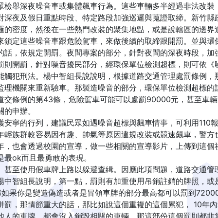
眾檢舉深夜噪音車或集體飆車行為。這些車輛多半經過非法改裝
對深夜及假日重點時段、特定路段加強巡邏與蒐證取締。新竹縣
邏的密度，然後在一些熱門改裝的聚集地點，或是說轄區的邊界
來鎖定這些噪音車跟危險駕車，來做後續的取締跟開罰。並與環
的話，依規定開罰。夜間專案的部分，針對夜間的深夜時段，加
罰則開罰，針對噪音擾民部分，經環保單位檢測超標，則可依《
觸犯刑法。楊中智組長說說明，根據道路交通管理處罰條例，那非
監理機關來重新驗車。那製造噪音的部分，環保單位檢測超標的
交條例的第43條，危險駕車可能可以處罰90000元，甚至車
關的申辦。
安寧的行列，建議民眾如遇噪音超標與飆車情事，可利用110報
年輕族群較容易因有趣、帥氣等原因違規改裝或競速飆車，警方
年，也會透過校園的宣導，做一些相關的宣導影片，上傳到這個
是最ok而且最勇敢的表現。
甚至使用假車牌上路以躲避查緝。因應此項問題，道路交通管理
楊中智組長說明，第一點，罰則有加重使用吊銷註銷的牌照，或
元，那如果你是變造偽造或者是冒領車牌的部分最高都可以罰到720
併罰，那情節重大的話，那比如說這個重複的這個累犯， 10年
他人的車牌，都會沒入銷毀相關的車輛，那這部份這個罰則都非