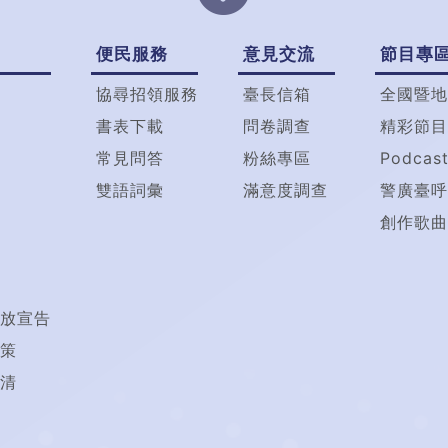
便民服務
意見交流
節目專
協尋招領服務
臺長信箱
全國暨地
書表下載
問卷調查
精彩節目
常見問答
粉絲專區
Podcas
雙語詞彙
滿意度調查
警廣臺呼
創作歌曲
放宣告
策
清