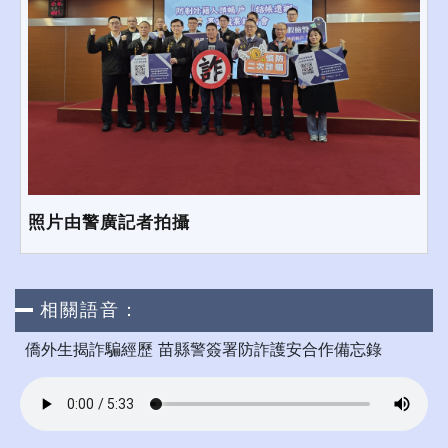
照片由警廣記者拍攝
相關語音：
僑外生揭詐騙經歷 苗縣警簽署防詐護安合作備忘錄