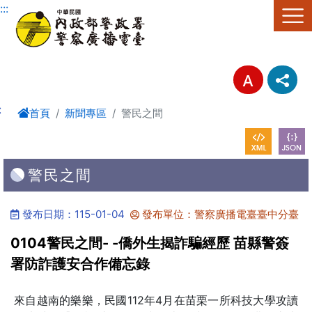
進入內容區塊
:::
:
首頁
新聞專區
警民之間
警民之間
發布日期：115-01-04
發布單位：警察廣播電臺臺中分臺
0104警民之間- -僑外生揭詐騙經歷 苗縣警簽
署防詐護安合作備忘錄
來自越南的樂樂，民國112年4月在苗栗一所科技大學攻讀