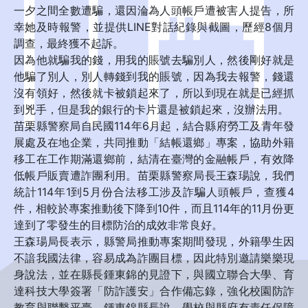
一夕之間全數遭騙，還因淪為人頭帳戶遭被害人提告，所
幸她及時報警，並提供LINE對話紀錄與截圖，歷經8個月
調查，最終獲不起訴。
因為他就騙我的錢，用我的賬號去騙別人，然後剛好就是
他騙了別人，別人轉錢到我的賬號，因為我去報警，錢還
沒有領好，然後就卡被鎖起來了，所以到現在就是已經抓
到兇手，但是我的銀行的卡片還是被鎖起來，沒辦法用。
苗栗縣警察局自民國114年6月起，結合縣府勞工及青年發
展處及在地企業，共同推動「結帳還鄉」專案，協助外籍
移工在工作期滿還鄉前，結清在臺灣的金融帳戶，有效降
低帳戶販賣遭詐團利用。苗栗縣警察局長王森瑒說，我們
統計114年1到5月份合法移工涉及詐騙人頭帳戶，查獲4
件，相較於專案推動後下降到10件，而且114年的11月份更
達到了零發生的目標防治的成效非常良好。
王森瑒局長表示，縣警局推動專案期間發現，外籍學生因
不諳我國法律，容易成為詐團目標，因此特別邀請樂樂現
身說法，並在縣長鍾東錦的見證下，與國立聯合大學、育
達科技大學簽署「防詐護安」合作備忘錄，強化校園防詐
教育與聯繫平臺。鍾東錦縣長說，學校與縣府有責任保障