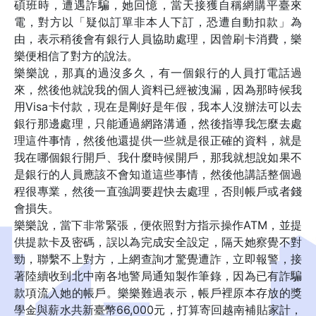
碩班時，遭遇詐騙，她回憶，當天接獲自稱網購平臺來
電，對方以「疑似訂單非本人下訂，恐遭自動扣款」為
由，表示稍後會有銀行人員協助處理，因曾刷卡消費，樂
樂便相信了對方的說法。
樂樂說，那真的過沒多久，有一個銀行的人員打電話過
來，然後他就說我的個人資料已經被洩漏，因為那時候我
用Visa卡付款，現在是剛好是年假，我本人沒辦法可以去
銀行那邊處理，只能通過網路溝通，然後指導我怎麼去處
理這件事情，然後他還提供一些就是很正確的資料，就是
我在哪個銀行開戶、我什麼時候開戶，那我就想說如果不
是銀行的人員應該不會知道這些事情，然後他講話整個過
程很專業，然後一直強調要趕快去處理，否則帳戶或者錢
會損失。
樂樂說，當下非常緊張，便依照對方指示操作ATM，並提
供提款卡及密碼，誤以為完成安全設定，隔天她察覺不對
勁，聯繫不上對方，上網查詢才驚覺遭詐，立即報警，接
著陸續收到北中南各地警局通知製作筆錄，因為已有詐騙
款項流入她的帳戶。樂樂難過表示，帳戶裡原本存放的獎
學金與薪水共新臺幣66,000元，打算寄回越南補貼家計，