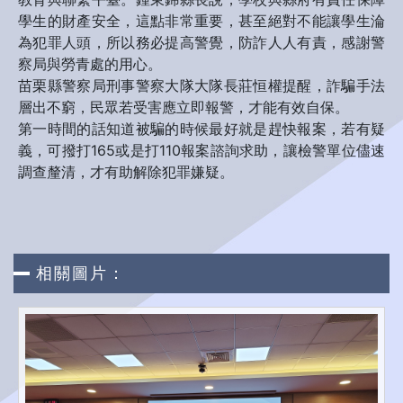
學生的財產安全，這點非常重要，甚至絕對不能讓學生淪
為犯罪人頭，所以務必提高警覺，防詐人人有責，感謝警
察局與勞青處的用心。
苗栗縣警察局刑事警察大隊大隊長莊恒權提醒，詐騙手法
層出不窮，民眾若受害應立即報警，才能有效自保。
第一時間的話知道被騙的時候最好就是趕快報案，若有疑
義，可撥打165或是打110報案諮詢求助，讓檢警單位儘速
調查釐清，才有助解除犯罪嫌疑。
相關圖片：