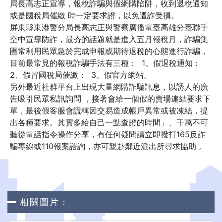
局長高志正宣導，報稅詐騙與假網購陷阱，收到退稅通知
或是國稅局催繳 時一定要求證，以免遭詐受損。
屏東縣東港警分局長高志正與警察廣播電臺高雄分臺聯手
空中宣導防詐，最夯的話題就是進入五月報稅月，詐騙集
團常利用民眾急於完成申報或期待退稅的心態進行詐騙，
目前最常見的報稅詐騙手法有三種： 1、假退稅通知：
2、假冒國稅局催繳： 3、假官方網站。
另外最近社群平台上出現大量網購詐騙訊息，以誘人的廣
告吸引民眾私訊詢問 ，接著會給一個假的賣場連結要求下
單，最後假客服會謊稱因交易造成帳戶異常或被凍結，提
出各種要求。其實多給自己一點查證的時間」、千萬不可
聽從電話指令操作分享，有任何疑問請立即撥打165反詐
騙專線或110報案諮詢，亦可親赴鄰近派出所尋求協助 。
相關圖片：