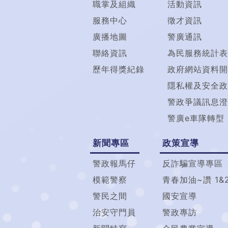
職掌及組織
活動資訊
服務中心
徵才資訊
廣播地圖
警廣通訊
聯絡資訊
為民服務統計表
歷年得獎紀錄
政府網站資料開
隱私權及安全政
警政爭議訊息澄
警廣e車隊轉型
新聞專區
政策宣導
警政報馬仔
反詐騙宣導專區
模範警察
青春加油~讚 1&
警民之間
國安宣導
治安守門員
警政專訪