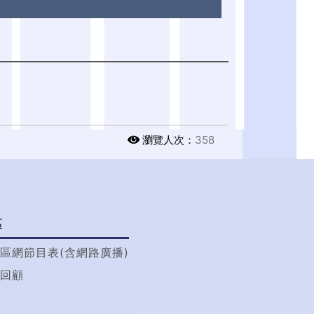
瀏覽人次：
358
區
區網節目表(含網路廣播)
回顧
t