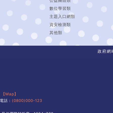
公益團體類
數位學習類
主題入口網類
資安檢測類
其他類
政府網
號
【Map】
電話：
(0800)000-123