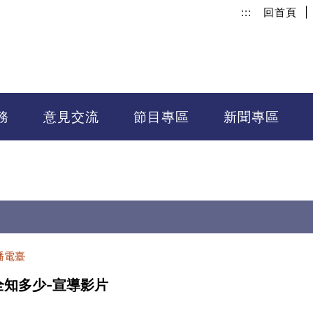
:::
回首頁
|
務
意見交流
節目專區
新聞專區
播電臺
全知多少-宣導影片